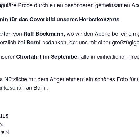
reguläre Probe durch einen besonderen gemeinsamen Ab
.
min für das Coverbild unseres Herbstkonzerts
Garten von
, wo wir den Abend bei einem
Ralf Böckmann
erzlich bei
bedanken, der uns mit einer großzügig
Berni
unserer
alle in einheitlichen, fr
Chorfahrt im September
s Nützliche mit dem Angenehmen: ein schönes Foto für u
ankeschön an Berni.
ILS
m:
ugust