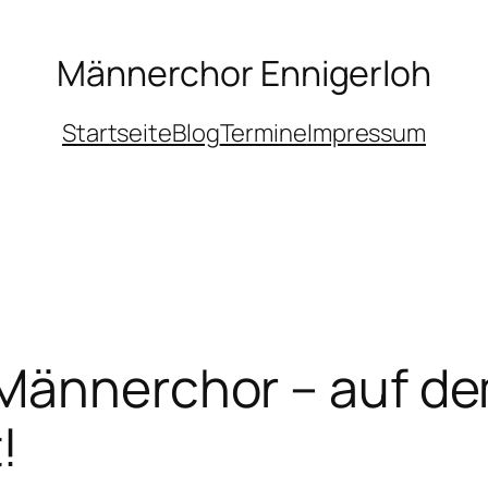
Männerchor Ennigerloh
Startseite
Blog
Termine
Impressum
Männerchor – auf d
!