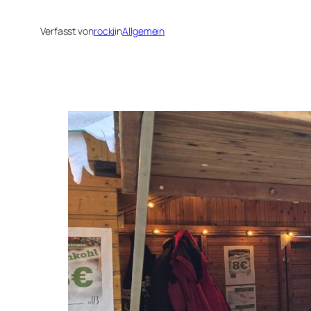
Verfasst von
rocki
in
Allgemein